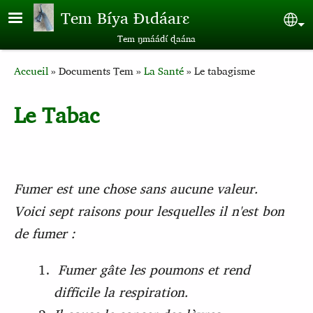
Aller au contenu principal
Tem Bíya Ɖɩdáarɛ
Sel
Tem ŋmáádɩ́ ɖaána
Breadcrumb
Accueil
Documents Tem
La Santé
Le tabagisme
Le Tabac
Fumer est une chose sans aucune valeur.
Voici sept raisons pour lesquelles il n'est bon
de fumer :
Fumer gâte les poumons et rend
difficile la respiration.