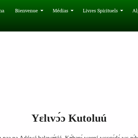
́na
Bienvenue
Médias
Livres Spirituels
Al
Yɛlɩvɔ́ɔ Kutoluú
súu naa na Aɖówá balawʊ́táá. Kʊ́bɔnɩ́ weení wɛɛgɛ́dɛ́ wɛ nɩ́