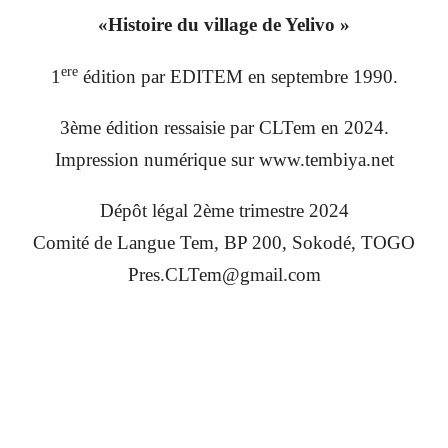
«
Histoire du village de Yelivo
»
ere
1
édition par EDITEM en septembre 1990
.
3ème édition ressaisie par CLTem en 20
24
.
Impression numérique sur www.tembiya.net
Dépôt légal 2ème trimestre 2024
C
omité de
L
angue
Tem, BP 200, Sokodé, TOGO
Pres.CLTem@gmail.com