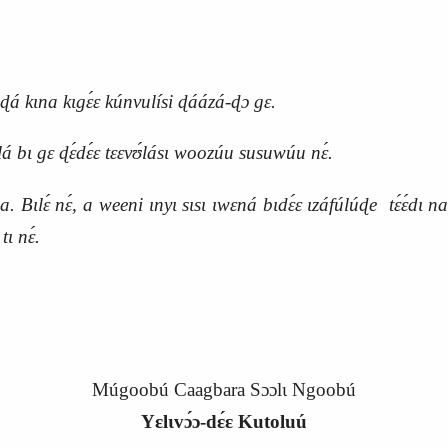
kɩna kɩgɛ́ɛ kúnvulísi ɖáázá-ɖɔ gɛ.
bɩ gɛ ɖɛ́dɛ́ɛ tɛɛvʊ́lásɩ woozúu susuwúu nɛ́.
a. Bɩlɛ́ nɛ́, a weeni ɩnyɩ sɩsɩ ɩwɛná bɩdɛ́ɛ ɩzáfúlúɖe tɛ́ɛ́dɩ 
tɩ nɛ́.
Múgoobú Caagbara Sɔɔlɩ Ngoobú
Yɛlɩvɔ́ɔ‑dɛ́ɛ Kutoluú