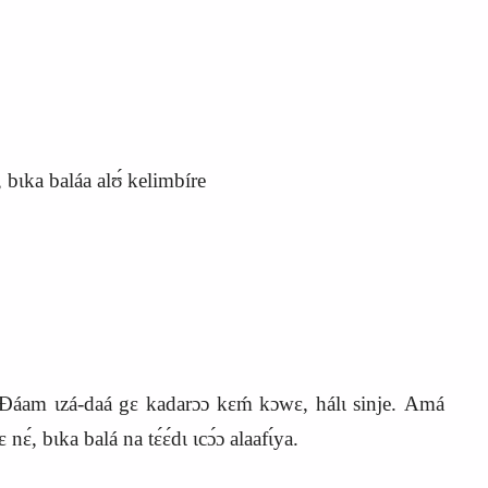
ʊ, bɩka baláa alʊ́ kelimbíre
Ɖáam ɩzá-daá gɛ kadarɔɔ kɛḿ kɔwɛ, hálɩ sinje. Amá
ɛ́, bɩka balá na tɛ́ɛ́dɩ ɩcɔ́ɔ alaafɩ́ya.