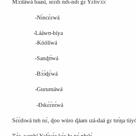
Mɔ́ɔ́láwá baasí, sɛ́ɛ́dɩ ndɩ-ndɩ gɛ Yɛlɩ́vɔ́ɔ:
-Nɩ́ncɛ́ɛwá
-Lááwʊ-bíya
-Kóólíwá
-Sanɖʊ́wá
-Bɔ́ɔ́ɖɛ́wá
-Gurumáwá
-Ɖɩkɛ́ɛ́nɩ́wá
Sɛ́ɛ́dɩwá tɩḿ nɛ́, ɖoo wúro ɖáam ɩzá-daá gɛ tɩrɩ́ŋa tiiyo
Tɔ́ɔ, wenbí Yɛlɩ́vɔ́ɔ kɛ́ɛ bɩ nɛ́ nbɩlɛ́.