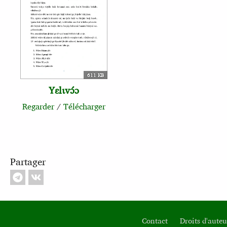
611 KB
Yɛlɩvɔ́ɔ
Regarder
/
Télécharger
Partager
Contact
Droits d'auteu