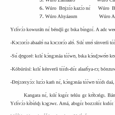
Wúro
B
ʊjɔɔ́ɔ kazɔ́ɔ nɛ́ Wúro Bu
Wúro Alɩyáasɩm Wúro Alɩya
Yɛlɩ́vɔ́ɔ kowurátɩ nɛ́ bénɖíi gɛ bɩka bɩ́ngɛɛ́. A adɛ weeɖ
-Kɔcɔɔrɔ́ɔ abaalʊ́ na kɔcɔɔrɔ́ɔ alʊ́.
S
ɩlɛ́ ɩmʊ́ sínveríi t
-Sɩɩ́ ɖʊgoré: kɛlɛ́ kɔ́ngɔnáa tɛ́ɛ́wʊ, bɩka kɔ́nɖɔwʊ́ʊ kʊd
-
K
óbúrúsí: kɛlɛ́ kénveríi tɛ́ɛ́dɩ-dɛ́ɛ alaafɩ́ya-rɔ; bó
-Ɖʊjɔɔrɛyɔ́ɔ: lɩzɔ́ɔ kaḿ nɛ́, kɔ́ngɔnáa tɛ́ɛ́wʊ tɛ́ɛ́dɩ daá,
Kangara nɛ́, kɩlɛ́ kɩgɛ́ɛ telúu gɛ kʊ́bɔńgɩ. Bánÿa
Yɛlɩ́vɔ́ɔ kɩ́bɩ́ńɖɩ kɔgɔwɛ. Amá, abɩgɛ́ɛ bozɔɔlɛ́ɛ kɩdɛ́ɛ bʊ