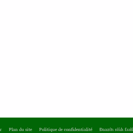
r
Plan du site
Politique de confidentialité
Ɖaazɩ́tɩ sɩ́ɩ́dɩ fɔɔlɩ