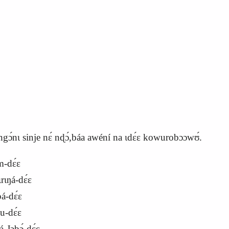
ɔ ngɔ́nɩ sinje nɛ́ nɖɔ́,báa awéní na ɩdɛ́ɛ kowurobɔɔwʊ́.
-dɛ́ɛ
́-dɛ́ɛ
-dɛ́ɛ
dɛ́ɛ
ɔbɔ́-dɛ́ɛ