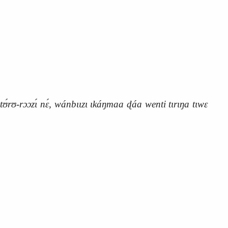
natʊ́rʊ-rɔɔzɩ́ nɛ́, wánbɩɩzɩ ɩkáŋmaa ɖáa wenti tɩrɩŋa tɩwɛ