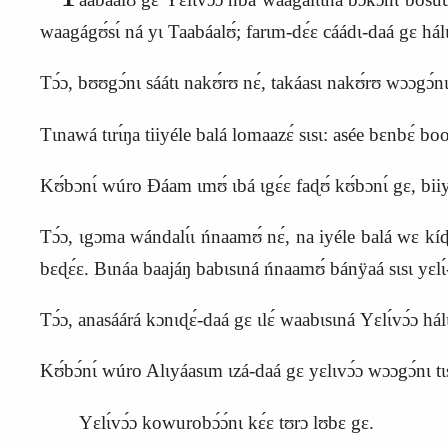
waagágʊ́sɩ́ ná yɩ Taabáalʊ́; farɩm-dɛ́ɛ cáádɩ-daá gɛ há
Tɔ́ɔ, bʊʊgɔ́nɩ sáátɩ nakʊ́rʊ nɛ́, takáasɩ nakʊ́rʊ wɔɔgɔ́n
Tɩnawá tɩrɩ́ŋa tiiyéle balá lomaazɛ́ sɩsɩ: asée bɛnbɛ́ bood
Kʊ́bɔnɩ́ wúro Ɖáam ɩmʊ́ ɩbá ɩgɛ́ɛ faɖʊ́ kʊ́bɔnɩ́ gɛ, biiyé
Tɔ́ɔ, ɩgɔma wándalɩ́ɩ ńnaamʊ́ nɛ́, na iyéle balá wɛ kíɖ
bɛɖɛ́ɛ. Bɩnáa baajáŋ babɩsɩná ńnaamʊ́ bánÿaá sɩsɩ yɛlɩ́
Tɔ́ɔ, anasáárá kɔnɩɖɛ́-daá gɛ ɩlɛ́ waabɩsɩná
Y
ɛlɩ́vɔ́ɔ há
Kʊ́bɔ́nɩ́ wúro Alɩyáasɩm ɩzá-daá gɛ yɛlɩvɔ́ɔ wɔɔgɔ́nɩ tɩs
Yɛlɩ́vɔ́ɔ kowurobɔ́ɔ́nɩ kɛ́ɛ tʊrɔ lʊbɛ gɛ.