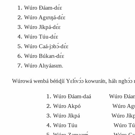
Wúro Ɖáam-dɛ́ɛ
Wúro Agɩrɩŋá-dɛ́ɛ
Wúro Jíkpá-dɛ́ɛ
Wúro Túu-dɛ́ɛ
Wúro Caá-jɔbɔ́-dɛ́ɛ
Wúro Búkarɩ-dɛ́ɛ
Wúro Alɩyáasɩm.
Wúrowá wenbá béńɖíí
Y
ɛlɩ́vɔ́ɔ kowurátɩ, hálɩ ngbɔ́
Wúro Ɖáam-daá Wúro Ɖáam
Wúro Akpó Wúro Agɩrɩŋa
Wúro Jíkpá Wúro Jíkpá
Wúro Túu Wúro Túu-
Wúro Zamaarʊ́ Wúro Caá-J