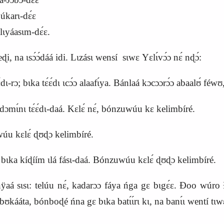
́karɩ-dɛ́ɛ
́asɩm-dɛ́ɛ.
i, na ɩsɔ́ɔ́dáá idi. Lɩzásɩ wensí sɩwɛ
Y
ɛlɩ́vɔ́ɔ nɛ́ nɖɔ́:
ɛ́ɛ́dɩ-rɔ; bɩka tɛ́ɛ́dɩ ɩcɔ́ɔ alaafɩ́ya. Bánlaá kɔcɔɔrɔ́ɔ abaalʊ́ féw
ɔmɩ́nɩ tɛ́ɛ́dɩ-daá. Kɛlɛ́ nɛ́, bónzuwúu kɛ kelimbíré.
nzuwúu kɛlɛ́ ɖʊɖɔ kelimbíré.
 bɩka kíɖíím ɩlá fásɩ-daá. Bónzuwúu kɛlɛ́ ɖʊɖɔ kelimbíré.
á sɩsɩ: telúu nɛ́, kadarɔɔ fáya ńga gɛ bɩgɛ́ɛ. Ɖoo wúro 
kááta, bónboɖé ńna gɛ bɩka batɩ́ɩ́rɩ kɩ, na banɩ́ɩ wentí tɩwɛ n