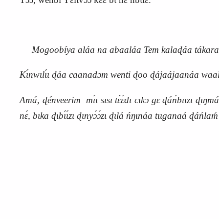
Mogoobíya aláa na abaaláa Tem kalaɖáa tákaraɖá 
Kɩ́nwɩlɩ́ɩ ɖáa caanadɔm wenti ɖoo ɖájaájaanáa waalá 
Amá, ɖénveerim mɩ́ɩ sɩsɩ tɛ́ɛ́dɩ cɩkɔ gɛ ɖán
bɩɩzɩ ɖɩŋmá
nɛ́, bɩka ɖɩbɩ́ɩ́zɩ ɖɩnyɔ́ɔ́zɩ ɖɩlá ńŋɩnáa tɩɩganaá ɖáńlaḿ 