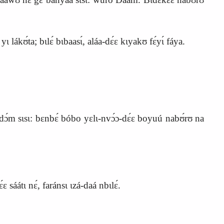
ɩ lákʊ́ta; bɩlɛ́ bɩbaas
ɩ́
, aláa-dɛ́ɛ kɩyakʊ fɛ́yɩ́ fáya.
dɔ́m sɩsɩ: bɛnbɛ́ bóbo yɛlɩ-nvɔ́ɔ-dɛ́ɛ boyuú nabʊ́rʊ na
 sáátɩ nɛ́, faránsɩ ɩzá-daá nbɩlɛ́.