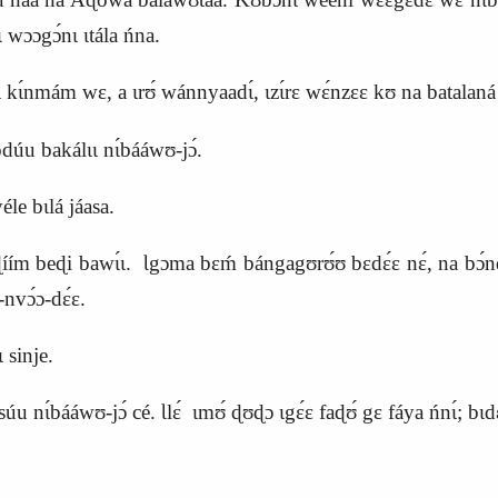
lɩ wɔɔgɔ́nɩ ɩtála ńna.
ɩ kɩ́nmám wɛ, a ɩrʊ́ wánnyaadɩ́, ɩzɩ́rɛ wɛ́nzɛɛ kʊ na batalaná y
úu bakálɩɩ nɩ́bááwʊ-jɔ́.
le bɩlá jáasa.
íím beɖi bawɩ́ɩ.
Ɩgɔma bɛḿ bángagʊrʊ́ʊ bɛdɛ́ɛ nɛ́, na bɔ́n
-nvɔ́ɔ-dɛ́ɛ.
lɩ sinje.
úu nɩ́bááwʊ-jɔ́ cé.
Ɩ
lɛ́ ɩmʊ́ ɖʊɖɔ ɩgɛ́ɛ faɖʊ́ gɛ fáya ńnɩ́; bɩdɛ́ɛ