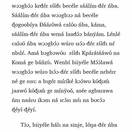
wɔɔgbɔ́ɔ kɛdɛ́ɛ sɩ́ɩ́dɩ becéle sáálím‑dɛ́ɛ ńba.
Sáálím‑dɛ́ɛ ńba wɔɔgbɔɔ ná becéle
ɖogoobíya Ɖáárʊ́wá calʊ́ʊ ńba, káma,
sáálím‑dɛ́ɛ ńba wɛná laadɔ́ɔ bánÿám. Lénlé
calʊʊ́ ńba wɔɔgbɔ́ɔ wúro ɩsɔ́ɔ‑dɛ́ɛ sɩ́ɩ́dɩ nɛ́
nbɩlɛ́. Amá bɔgbɔwʊ́ʊ
sɩ́ɩ́dɩ Kpárátááwʊ́ na
Komá ge báńzɩ́ɩ. Wenbí biiyéle
M
ɔ́ɔ́lawá
wɔɔgbɔ́ɔ wúro
Isɔ́ɔ‑dɛ́ɛ sɩ́ɩ́dɩ becéle nɛbɛ́rɛ
né ge sɩsɩ: a bɩgɛ́ɛ míríké
kɔɔ́wʊ kʊ́ɖʊḿ
jaawʊ́ kʊ́ɖʊḿ gɛ mínÿoó, asée agbarawa
ńnɩ naárʊ ikɔnɩ ná ɩcɔ́sɩ mɩ́ɩ na bʊcɔ́ɔ
ɖéyí‑ɖéyí.
Tɔ́ɔ, biiyéle hálɩ na sinje, lóŋa‑dɛ́ɛ ńba