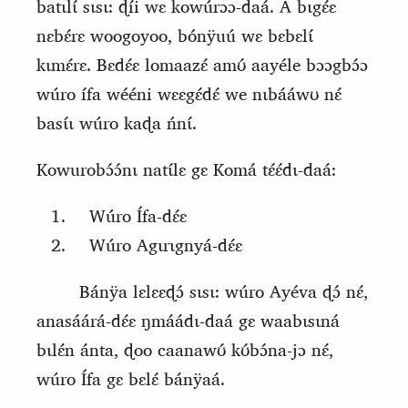
batɩlɩ́ sɩsɩ: ɖíi wɛ kowúrɔɔ‑daá. A bɩgɛ́ɛ
nɛbɛ́rɛ woogoyoo, bónÿ
uú wɛ bɛbɛlɩ́
kɩmɛ́rɛ. Bɛdɛ́ɛ
lomaazɛ́
amʊ́ aayéle bɔɔgbɔ́ɔ
wúro ífa wééni wɛɛgɛ́dɛ́ we nɩbááwʊ nɛ́
basɩ́ɩ wúro kaɖa ńnɩ́.
Kowurobɔ́ɔ́nɩ natɩ́lɛ
gɛ
K
omá tɛ́ɛ́dɩ-daá:
Wúro Ífa-dɛ́ɛ
Wúro Agɩrɩgnyá-dɛ́ɛ
Bánÿa lɛlɛɛɖɔ́ sɩsɩ: wúro Ayéva ɖɔ́ nɛ́,
anasáárá-dɛ́ɛ ŋmáádɩ-daá gɛ waabɩsɩná
bɩlɛ́n ánta, ɖoo caanawʊ́ kʊ́bɔ́na-jɔ nɛ́,
wúro Ífa gɛ bɛlɛ́ bánÿaá.