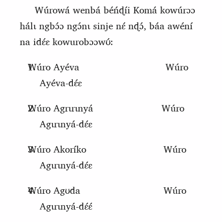
Wúrowá wenbá béńɖíi
K
omá kowúrɔɔ
hálɩ ngbɔ́ɔ ngɔ́nɩ sinje nɛ́ nɖɔ́, báa awéní
na idɛ́ɛ kowurobɔɔwʊ́:
Wúro Ayéva
Wúro
Ayéva-dɛ́ɛ
Wúro Agrɩrɩnyá
Wúro
Agɩrɩnyá-dɛ́ɛ
Wúro Akoríko
Wúro
Agɩrɩnyá-dɛ́ɛ
Wúro Agʊda
Wúro
Agɩrɩnyá-dɛ́ɛ́