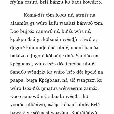
fɛ́yɩ́na cɔsɩrʊ́, bɛlɛ́ bánzɩɩ kʊ badɩ kowúrɔɔ.
Komá‑dɛ́ɛ tɔ́m fʊʊdɩ nɛ́, atɛnɛ́ɛ na
alaamɩ́sɩ gɛ wúro Ísifu waalɩzɩ́ bánvʊʊ́ tɔ́m.
Ɖoo bɩɩjɔɔ́ɔ canawʊ́ nɛ́, bɩdɛ́ɛ wírɛ nɛ́,
kpokpo‑daá gɛ kʊbɔnáa wénɖíi
sáwʊ́ra,
ɖʊgoré kúmuuɖé‑daá nbɩlɛ́, naanɩ́ bɔmɔ́ɔ
bakázʊʊ ɖugoré kʊ́bɔńɖɛ‑daá. Sandʊ́ʊ na
kpégbaasɩ, wúro Ɩsɔ́ɔ‑dɛ́e feredáa nbɩlɛ́.
Sandʊ́ʊ wɔ́nɖɔkɩ kʊ wúro Ɩsɔ́ɔ dɛ́ɛ kpelé na
paapa, bɩɩga Kpégbaasɩ nɛ́, ɩlɛ́ wɛ́ngɛɛzɩ kʊ
wúro Ɩsɔ́ɔ‑dɛ́ɛ ŋmatɩrɛ wénveerím zamɔ́ɔ.
Ɖoo caanawʊ́ nɛ́, sɩbaabɩ wéndɛ́ɛ kʊ
yooráa nɩ́bááwʊ, isɔ́ɔ́ja kʊ́bɔnɩ́ nbɩlɛ́. Bɛlɛ́
bɔwɔ́rɔ́
gɛ
sɛ́ɛ́masɩ́ wɔɔgɔ́nɩ. Kpárátááwʊ́