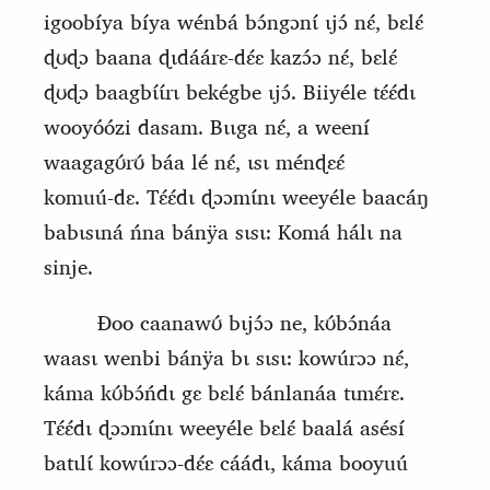
igoobíya bíya wénbá bɔ́ngɔnɩ́ ɩjɔ́ nɛ́, bɛlɛ́
ɖʊɖɔ baana ɖɩdáárɛ‑dɛ́ɛ kazɔ́ɔ nɛ́, bɛlɛ́
ɖʊɖɔ baagbɩ́ɩ́rɩ bekégbe ɩjɔ́. Biiyéle tɛ́ɛ́dɩ
wooyóózi dasam. Bɩɩga nɛ́, a weení
waagagʊ́rʊ́ báa lé nɛ́, ɩsɩ ménɖɛɛ́
komuú‑dɛ. Tɛ́ɛ́dɩ ɖɔɔmɩ́nɩ weeyéle baacáŋ
babɩsɩná ńna bánÿa sɩsɩ: Komá hálɩ na
sinje.
Ɖoo caanawʊ́ bɩjɔ́ɔ ne, kʊ́bɔ́náa
waasɩ wenbi bánÿa bɩ sɩsɩ: kowúrɔɔ nɛ́,
káma kʊ́bɔ́ńdɩ gɛ bɛlɛ́ bánlanáa tɩmɛ́rɛ.
T
ɛ́ɛ́dɩ ɖɔɔmɩ́nɩ weeyéle bɛlɛ́ baalá asésí
batɩlɩ́ kowúrɔɔ‑dɛ́ɛ cáádɩ, káma booyuú