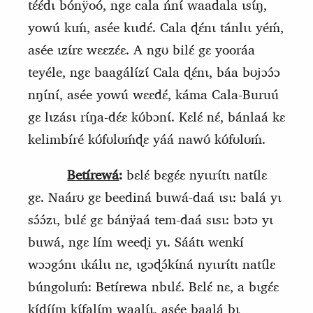
tɛ́ɛ́dɩ bónÿoó, ngɛ cala ńnɩ́ waadala ɩsɩ́ŋ,
yowú kɩḿ, asée kɩɩdɛ́. Cala ɖɛ́nɩ tánlɩɩ yéḿ,
asée ɩzɩ́rɛ wɛɛzɛ́ɛ. A ngʊ bilɛ́ gɛ yooráa
teyéle, ngɛ baagálɩ́zɩ́ Cala ɖɛ́nɩ, báa bʊjɔɔ́ɔ
nŋɩ́nɩ́, asée yowú wɛɛdɛ́, káma Cala-Buruú
gɛ lɩzásɩ rɩ́ŋa-dɛ́ɛ kʊ́bɔnɩ́. Kɛlɛ́ nɛ́, bánlaá kɛ
kelimbíré kʊ́fʊlʊḿɖɛ yáá nawʊ́ kʊ́fʊlʊḿ.
Betírewá
:
bɛlɛ́ bɛgɛ́ɛ nyɩɩrɩ́tɩ natɩ́lɛ
gɛ. Naárʊ gɛ beediná buwá-daá ɩsɩ: balá yɩ
sɔ́ɔ́zɩ, bɩlɛ́ gɛ bánÿaá tem-daá sɩsɩ: bɔtɔ yɩ
buwá,
ngɛ lím weeɖi yɩ. Sáátɩ wenkí
wɔɔgɔ́nɩ ɩkálɩɩ nɛ, ɩgɔɖɔ́kɩ́ná nyɩɩrɩ́tɩ natɩ́lɛ
búngoluḿ: Betírewa nbɩlɛ́. Bɛlɛ́ nɛ, a bɩgɛ́ɛ
kíɖíím kɩ́falɩ́m waalɩ́ɩ, asée baalá bɩ