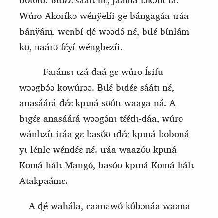
bʊtʊlʊ́. Bɩdɛ́ɛ sáátɩ nɛ́, jááma tɔkɔnɩ tá.
Wúro Akoríko wénÿelíi ge bángagáa ɩráa
bánÿám, wenbí ɖé wɔɔdɔ́ nɛ́, bɩlɛ́ bɩ́nlám
kʊ, naárʊ fɛ́yí wéngbezíi.
Faránsɩ ɩzá‑daá gɛ wúro Ísifu
wɔɔgbɔ́ɔ kowúrɔɔ. Bɩlɛ́ bɩdɛ́ɛ sáátɩ nɛ́,
anasáárá‑dɛ́ɛ kpɩná sʊʊ́tɩ waaga ná. A
bɩ
g
ɛ́ɛ anasáárá wɔɔgɔ́nɩ tɛ́ɛ́dɩ‑dáa, wúro
wánlɩzɩ́ɩ iráa gɛ basʊ́ʊ ɩdɛ́ɛ kpɩná boboná
yɩ lénle wɛ́ndɛ́ɛ nɛ́. ɩráa waazʊ́ʊ kpɩná
Komá hálɩ Mangʊ́, basʊ́ʊ kpɩná Komá hálɩ
Atakpaámɛ.
A ɖé wahála, caana
w
ʊ́
kʊ́bɔnáa waana