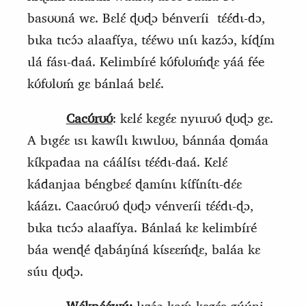
basʊʊná wɛ. Bɛlɛ́ ɖʊɖɔ bénveríi
tɛ́ɛ́dɩ-dɔ,
bɩka tɩcɔ́ɔ alaafɩ́ya, tɛ́ɛ́wʊ ɩnɩ́ɩ kazɔ́ɔ, kíɖím
ɩlá fásɩ-daá. Kelimbíré kʊ́fʊlʊḿɖɛ yáá fée
kʊ́fʊlʊḿ gɛ bánlaá bɛlɛ́.
Cacʊ́rʊʊ́
: kɛlɛ́ kɛgɛ́ɛ nyɩɩrʊʊ́ ɖʊɖɔ gɛ.
A bɩgɛ́ɛ ɩsɩ kawɩ́lɩ kɩwɩ
l
ʊʊ, bánnáa ɖomáa
kɩ́kpadaa na cáálɩ́sɩ tɛ́ɛ́dɩ-daá. Kɛlɛ́
kádanjaa béngbɛɛ́ ɖamɩ́nɩ kɩ́fɩ́nɩ́tɩ-dɛ́ɛ
káázɩ. Caacʊ́rʊʊ́ ɖʊɖɔ vénveríi tɛ́ɛ́dɩ-ɖɔ,
bɩka tɩcɔ́ɔ alaafɩ́ya. Bánlaá kɛ kelimbíré
báa wenɖé ɖabáŋɩ́ná kɩ́sɛɛḿɖɛ, baláa kɛ
súu ɖʊɖɔ.