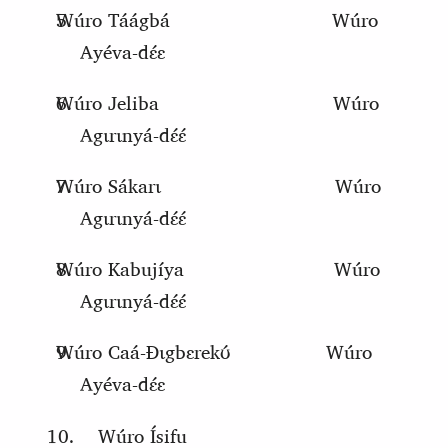
Wúro Táágbá
Wúro
Ayéva-dɛ́ɛ
Wúro Jeliba
Wúro
Agɩrɩnyá-dɛ́ɛ́
Wúro Sákarɩ
Wúro
Agɩrɩnyá-dɛ́ɛ́
Wúro Kabujíya
Wúro
Agɩrɩnyá-dɛ́ɛ́
Wúro
C
aá-Ɖɩgbɛrekʊ́
Wúro
Ayéva-dɛ́ɛ
Wúro Ísifu