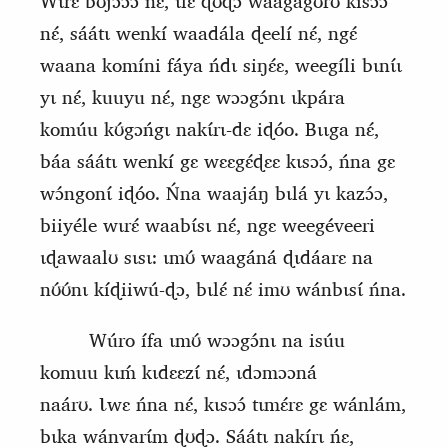
Wɩrɛ́ bʊjɔɔ́ɔ nɛ́, ɩlɛ́ ɖʊɖɔ waagágʊ́rʊ́ kisɔɔ́
nɛ́, sáátɩ wenkí waadála ɖeelí nɛ́, ngɛ́
waana komíni fáya ńdɩ siŋɛ́ɛ, weegíli bɩnɩ́
ɩ
yɩ nɛ́, kuuyu nɛ́, ngɛ wɔɔgɔ́nɩ ɩkpára
komúu kʊ́gɔńgɩ nakɩ́rɩ‑dɛ iɖóo. Bɩɩga nɛ́,
báa sáátɩ wenkí gɛ wɛɛgɛ́ɖɛɛ kɩsɔɔ́, ńna gɛ
wɔ́ngonɩ́ iɖóo. Ńna waajáŋ bɩlá yɩ kazɔ́ɔ,
biiyéle wɩrɛ́ waabɩ́sɩ nɛ́, ngɛ weegéveeri
ɩɖawaalʊ sɩsɩ: ɩmʊ́ waagáná ɖɩdáarɛ na
nʊ́ʊ́nɩ kíɖiiwú‑ɖɔ, bɩlɛ́ nɛ́ imʊ wánbɩsɩ́ ńna.
Wúro ífa ɩmʊ́ wɔɔgɔ́nɩ na isúu
komuu kɩḿ kɩdɛɛzɩ́ nɛ́, ɩdɔmɔɔná
naárʊ.
Ɩ
wɛ ńna nɛ́, kɩsɔɔ́ tɩmɛ́rɛ gɛ wánlám,
bɩka wánvarɩ́m ɖʊɖɔ. Sáátɩ
nakírɩ ńɛ,