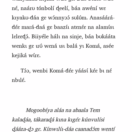
nɛ́,
naárʊ
tónbolí ɖeelí, báa awéní wɛ
kɩyakʊ-dáa gɛ wɔ́nnyɔɔ́ sʊlʊ́m. Anasáárá-
dɛ́ɛ mará-daá gɛ baazɩ́ɩ atɛnɛ́ɛ na alamɩ́sɩ
lɛlɛɛɖɔ́. Biiyéle hálɩ na sinje, báa bʊkááta
wenkɩ gɛ ɩrʊ́ wɛná ɩsɩ balá yɩ Komá, asée
kejiká wɩ́rɛ.
Tɔ́ɔ, wenbi Komá-dɛ́ɛ yáásɩ́ kɛ́ɛ bɩ nɛ́
nbɩlɛ́.
Mogoobíya aláa na abaala Tem
kalaɖáa, tákaraɖá kɩna kɩgɛ́ɛ kúnvulísi
ɖááza-ɖɔ gɛ. Kɩ́nwɩlɩ́ɩ-dáa caanadɔ́m wentí