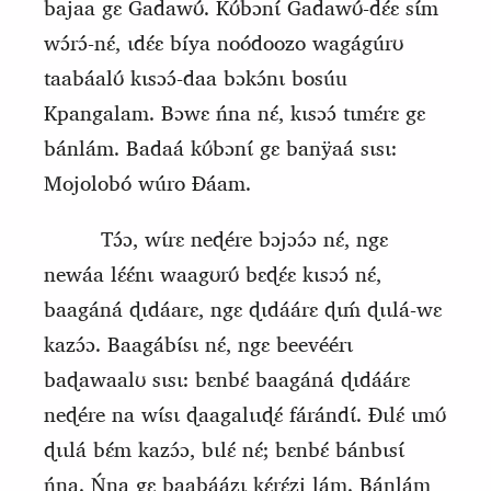
bajaa gɛ Gadawʊ́. Kʊ́bɔnɩ́ Gadawʊ́-dɛ́ɛ sɩ́m
wɔ́rɔ́-nɛ́, ɩdɛ́ɛ bíya noódoozo wagágúrʊ
taabáalʊ́ kɩsɔɔ́-daa bɔkɔ́nɩ bosúu
Kpangalam. Bɔwɛ ńna nɛ́, kɩsɔɔ́ tɩmɛ́rɛ gɛ
bánlám. Badaá kʊ́bɔnɩ́ gɛ banÿaá sɩsɩ:
Mojolobó wúro Ɖáam.
Tɔ́ɔ, wɩ́rɛ neɖére bɔjɔɔ́ɔ nɛ́, ngɛ
newáa lɛ́ɛ́nɩ waagʊrʊ́ bɛɖɛ́ɛ kɩsɔɔ́ nɛ́,
baagáná ɖɩdáarɛ, ngɛ ɖɩdáárɛ ɖɩḿ ɖɩɩlá-wɛ
kazɔ́ɔ. Baagábɩ́sɩ nɛ́, ngɛ beevéérɩ
baɖawaalʊ sɩsɩ: bɛnbɛ́ baagáná ɖɩdáárɛ
neɖére na wɩ́sɩ ɖaagalɩɩɖɛ́ fárándɩ́. Ɖɩlɛ́ ɩmʊ́
ɖɩɩlá bɛ́m kazɔ́ɔ, bɩlɛ́ nɛ́; bɛnbɛ́ bánbɩsɩ́
ńna. Ńna gɛ baabáázɩ kɛ́rɛ́zi lám. Bánlám