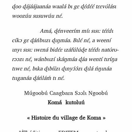
ɖoo ɖájáájaanáa waalá bɩ gɛ ɖɛ́dɛ́ɛ́ tɛɛvʊ́lásɩ
woozúu susuwúu nɛ́.
Amá, ɖénveerím mɩ́ɩ sɩsɩ: tɛ́ɛ́dɩ
cɩ́kɔ gɛ ɖáńbɩɩzɩ ɖɩŋmáa. Bɩlɛ́ nɛ́, a weení
ɩnyɩ sɩsɩ: ɩwɛná bidɛ́ɛ ɩzáfúlúɖe tɛ́ɛ́dɩ natʊ́rʊ-
rɔɔzɩ nɛ́, wánbɩɩzɩ́ ɩkáŋmáa ɖáa wentɩ́ tɩrɩ́ŋa
tɩwɛ nɛ́, bɩka ɖɩbɩ́ɩ́zɩ ɖɩnyɔ́ɔ́zɩ ɖɩlá ńŋɩnáa
tɩɩganáa ɖáńláḿ tɩ nɛ́.
Múgoobú Caagbara Sɔɔlɩ Ngoobú
Komá
k
utoluú
« Histoire du village de Koma »
ère