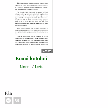
651 KB
Komá kutoluú
Ɩbɛɛm
/
Lɩzɩ́ɩ
Fáa