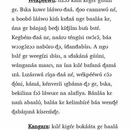
Wékpééwú
:
lɩzɔ́ɔ kaḿ kɛgɛ́ɛ gúúni
gɛ. Bɩka kʊwɛ lááwʊ-daá. ɖoo caanawʊ́ nɛ́,
a boobó lááwʊ kiḿ kɩdaá ngɛ baaláa kɛ,
ńna gɛ bánjaŋ́ beɖi kíɖíím bɩḿ bɩtɛ́.
Kegbém-daá nɛ, naárʊ téngísi ɩwɔ́rɔ́, báa
wɔɔgɔ́zɔɔ nabʊ́rʊ-ɖɔ, ɩ́dandabɩ́sɩ. A ngʊ
bɩlɛ́ gɛ weegízi ɩbɩ́sɩ, a ɩdakáná gúúni,
wánganáa maarɩ, na ɩ́na kɩlɛ́ bafaná ɖamá
ɩzá. Lɩzásɩwá rɩ́ŋa-daá nɛ́, wékpééwú cɔ́ɔ
ɖóni, kámá, kénveríi ɩgbáma-ɖɔ gɛ, bɩka,
bekilina fɔɔ́ láwʊrɛ na alafíya. Bánláa kɛ
naḿ abaalʊ́, baláa kɛ kelimbíré báa wenɖé
ɖabáŋɩná kɩ́sɛɛḿɖɛ.
Kangara
:
kɩlɛ́ kigɛ́ɛ bʊkááta gɛ baalá