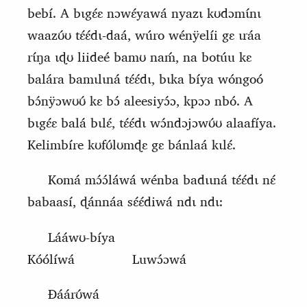
bebí. A bɩgɛ́ɛ nɔwɛ́yawá nyazɩ kʊdɔmɩ́nɩ
waazʊ́ʊ tɛ́ɛ́dɩ-daá, wúro wénÿelíi gɛ ɩráa
rɩ́ŋa ɩɖʊ liideé bamʊ naḿ, na botú
u
kɛ
balára bamɩlɩná tɛ́ɛ́dɩ, bɩka bíya wóngoó
bɔ́nÿɔwʊʊ́ kɛ bɔ́ aleesiyɔ́ɔ, kpɔɔ nbó. A
bɩgɛ́ɛ balá bɩlɛ́, tɛ́ɛ́dɩ wɔ́ndɔjɔwʊ́ʊ alaafíya.
Kelimbíre kʊfʊ́lʊmɖɛ gɛ bánlaá kɩlɛ́.
Komá mɔ́ɔ́láwá wénba badɩɩná tɛ́ɛ́dɩ nɛ́
babaasí, ɖánnáa sɛ́ɛ́diwá ndɩ ndɩ:
Lááwʊ-bíya
Kóólíwá
Luwɔ́ɔwá
Ɖáárʊ́wá