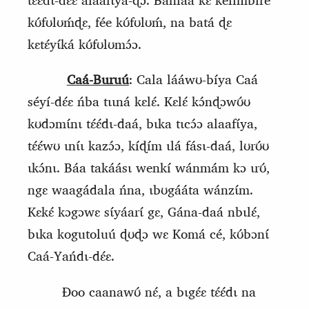
tɛ́ɛ́dɩ‑dɛ́ɛ alaafɩ́ya‑ɖɔ. Bánlaá kɛ kelimbíré
kʊ́fʊlʊḿɖɛ, fée kʊ́fʊlʊḿ, na batá ɖɛ
kɛtɛ́yɩ́ká kʊ́fʊlʊmɔ́ɔ.
Caá-Buruú
: Cala lááwʊ-bíya Caá
séyí-dɛ́ɛ ńba tɩɩná kɛlɛ́. Kɛlɛ́ kɔ́nɖɔwʊ́ʊ
kʊdɔmɩ́nɩ tɛ́ɛ́dɩ-daá, bɩka tɩcɔ́ɔ alaafɩ́ya,
tɛ́ɛ́wʊ ɩnɩ́ɩ kazɔ́ɔ, kíɖím ɩlá fásɩ-daá, lʊrʊ́ʊ
ɩkɔ́nɩ. Báa takáásɩ wenkí wánmám kɔ ɩrʊ́,
ngɛ waagádala ńna, ɩbʊgááta wánzɩ́m.
Kɛkɛ́ kɔgɔwɛ sɩ́yáarɩ́ gɛ, Gána-daá nbɩlɛ́,
bɩka kogutoluú ɖʊɖɔ wɛ Komá cé, kʊ́bɔnɩ́
Caá-Yańdɩ-dɛ́ɛ.
Ɖoo caanawʊ́ nɛ́, a bɩgɛ́ɛ tɛ́ɛ́dɩ na