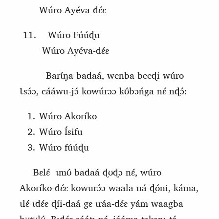
Wúro Ayéva-dɛ́ɛ
Wúro
F
úúɖu
Wúro Ayéva-dɛ́ɛ
Barɩ́ŋa badaá, wenba beeɖi wúro
Ɩsɔ́ɔ, cááwu-jɔ́ kowúrɔɔ kʊ́bɔńga nɛ́ nɖɔ́:
Wúro Akoríko
Wúro Ísifu
Wúro fúúɖu
Bɛlɛ́
ɩmʊ́ badaá ɖʊɖɔ nɛ́, wúro
Akoríko‑dɛ́ɛ kowurɔ́ɔ waala ná ɖóni, káma,
ɩlɛ́ ɩdɛ́ɛ ɖíi‑daá gɛ ɩráa‑dɛ́ɛ yám waa
gb
a