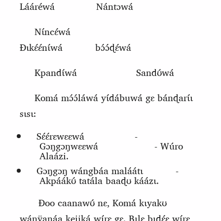
Lááréwá
Nántɔwá
Nɩ́ncɛ́wá
Ɖɩkɛ́ɛ́nɩ́wá
bɔ́ɔ́ɖɛ́wá
Kpandɩ́wá
Sandʊ́wá
Komá mɔ́ɔ́láwá yɩ́dábuwá gɛ bánɖarɩ́ɩ
sɩsɩ:
Sɛ́ɛ́rɛwɛɛwá
-
Gɔŋgɔŋwɛɛwá
- Wúro
Alaázi.
Gɔŋgɔŋ wángbáa maláátɩ
-
Akpáákʊ́ tatála baaɖʊ káázɩ.
Ɖoo caanawʊ́ nɛ,
Komá
k
ɩyakʊ
wánÿanáa kejiká wɩ́rɛ gɛ. Bɩlɛ bɩdɛ́ɛ wɩ́rɛ