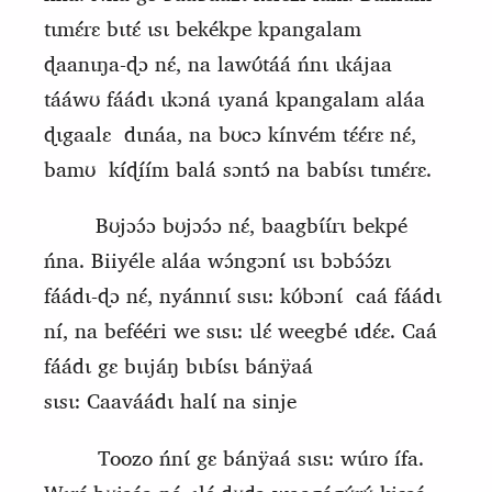
tɩmɛ́rɛ bɩtɛ́ ɩsɩ bekékpe kpangalam
ɖaanɩŋa-ɖɔ nɛ́, na lawʊ́táá ńnɩ ɩkájaa
tááwʊ fáádɩ ɩkɔná ɩyaná kpangalam aláa
ɖɩgaalɛ
dɩnáa, na bʊcɔ kínvém tɛ́ɛ́rɛ nɛ́,
bamʊ
kíɖíím balá sɔntɔ́ na babɩ́sɩ tɩmɛ́rɛ.
Bʊjɔɔ́ɔ bʊjɔɔ́ɔ nɛ́, baagbɩ́ɩ́rɩ bekpé
ńna. Biiyéle aláa wɔ́ngɔnɩ́ ɩsɩ bɔbɔ́ɔ́zɩ
fáádɩ-ɖɔ nɛ́, nyánnɩɩ́ sɩsɩ: kʊ́bɔnɩ́
caá fáádɩ
ní, na befééri we sɩsɩ: ɩlɛ́ weegbé ɩdɛ́ɛ. Caá
fáádɩ gɛ bɩɩjáŋ bɩbɩ́sɩ
bánÿaá
sɩsɩ:
C
aaváádɩ halɩ́ na sinje
Toozo ńnɩ́ gɛ bánÿaá sɩsɩ: wúro ífa.