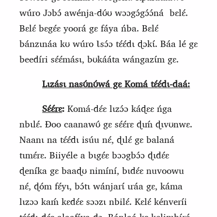
wúro Jɔbɔ́ awénja‑dʊ́ʊ wɔɔgɔ́gɔ́ɔ́ná
bɛlɛ́.
Bɛlɛ́ bɛgɛ́ɛ yoorá gɛ fáya ńba. Bɛlɛ́
bánzɩnáa kʊ wúro Ɩsɔ́ɔ tɛ́ɛ́dɩ
ɖ
ɔkɩ́. Báa lé gɛ
beedíri sɛ́ɛ́másɩ, bʊkááta wángazɩ́m gɛ.
Lɩzásɩ nasʊ́nʊ́wá gɛ Komá tɛ́ɛ́dɩ‑daá:
Sɛ́ɛ́rɛ
:
Komá‑dɛ́ɛ lɩzɔ́ɔ káɖɛɛ ńga
nbɩlɛ́. Ɖoo caanawʊ́ gɛ sɛ́ɛ́rɛ ɖɩḿ ɖɩvʊnwɛ.
Naanɩ na tɛ́ɛ́dɩ isúu nɛ́, ɖɩlɛ́ gɛ balaná
tɩmɛ́rɛ. Biiyéle a bɩgɛ́ɛ bɔɔgbɔ́ɔ ɖɩdɛ́ɛ
ɖeníka gɛ baaɖʊ nimíní, bɩdɛ́ɛ nuvoowu
nɛ́, ɖóm fɛ́yɩ, bɔ́tɩ wánjarɩ́ ɩráa gɛ, káma
lɩzɔɔ kaḿ kɛdɛ́ɛ sɔɔzɩ nbilɛ́. Kɛlɛ́ kénveríi