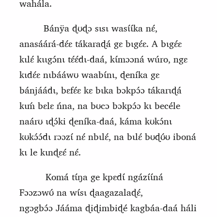
wahála.
Bánÿa ɖʊɖɔ sɩsɩ wasɩ́ɩ́ka nɛ́,
anasáárá‑dɛ́ɛ tákaraɖá
gɛ bɩgɛ́ɛ.
A bɩgɛ́ɛ
kɩlɛ́ kɩɩgɔ́nɩ tɛ́ɛ́dɩ‑daá, kɩ́mɔɔná wúro, ngɛ
kɩdɛ́ɛ nɩbááwʊ waabɩ́nɩ, ɖeníka gɛ
bánjáádɩ, bɛfɛ́ɛ kɛ bɩka bɔkpɔ́ɔ tákarɩɖá
kɩḿ bɛlɛ ńna, na bʊcɔ bɔkpɔ́ɔ kɩ becéle
naárʊ ɩɖɔ́ki ɖeníka‑daá, káma kʊkɔ́nɩ
kʊkɔ́ɔ́dɩ rɔɔzɩ́ nɛ́ nbɩlɛ́, na bɩlɛ́ bʊɖʊ́ʊ iboná
kɩ le kɩnɖɛɛ́ nɛ́.
Komá tɩ́ŋa ge kpɛdɩ́ ngázɩ́ɩ́ná
Fɔɔzɔwʊ́ na wɩ́sɩ ɖaagazalaɖɛ́,
ngɔgbɔ́ɔ
J
ááma ɖiɖimbiɖé ka
gb
áa‑daá háli