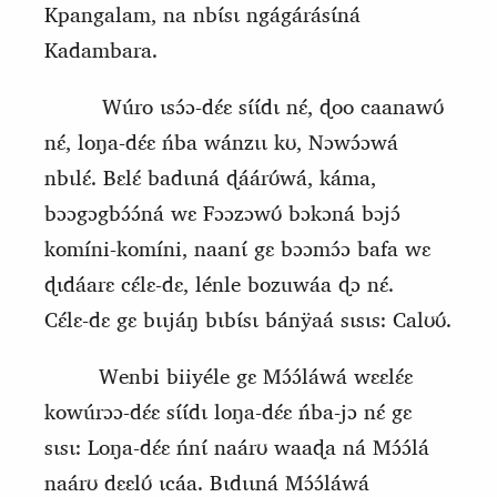
Kpangalam, na nbɩ́sɩ ngágárásɩ́ná
Kadambara.
Wúro ɩsɔ́ɔ‑dɛ́ɛ sɩ́ɩ́dɩ nɛ́, ɖoo caanawʊ́
nɛ́, loŋa‑dɛ́ɛ ńba wánzɩɩ kʊ, Nɔwɔ́ɔwá
nbɩlɛ́. Bɛlɛ́ badɩɩná ɖáárʊ́wá, káma,
bɔɔgɔgbɔ́ɔ́ná wɛ Fɔɔzɔwʊ́
b
ɔkɔná bɔjɔ́
komíni‑komíni, naanɩ́ gɛ bɔɔmɔ́ɔ bafa wɛ
ɖɩdáarɛ cɛ́lɛ‑dɛ, lénle bozuwáa ɖɔ nɛ́.
Cɛ́lɛ‑dɛ gɛ bɩɩjáŋ bɩbɩ́sɩ bánÿaá sɩsɩs:
C
alʊʊ́.
Wenbi biiyéle gɛ
M
ɔ́ɔ́láwá wɛɛlɛ́ɛ
kowúrɔɔ‑dɛ́ɛ sɩ́ɩ́dɩ loŋa‑dɛ́ɛ ńba‑jɔ nɛ́ gɛ
sɩsɩ: Loŋa‑dɛ́ɛ ńnɩ́ naárʊ waaɖa ná Mɔ́ɔ́lá
naárʊ dɛɛlʊ́ ɩcáa. Bɩdɩɩná Mɔ́ɔ́láwá