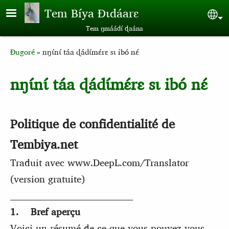
Aller au contenu principal
Tem Bíya Ɖɩdáarɛ
Sel
Tem ŋmáádɩ́ ɖaána
Breadcrumb
Ɖugoré
nŋɩ́nɩ́ táa ɖádɩ́mɛ́rɛ sɩ ibó nɛ́
nŋɩ́nɩ́ táa ɖádɩ́mɛ́rɛ sɩ ibó nɛ́
Politique de confidentialité de
Tembiya.net
Traduit avec www.DeepL.com/Translator
(version gratuite)
________________________________________
1. Bref aperçu
Voici un résumé de ce que vous pouvez vous